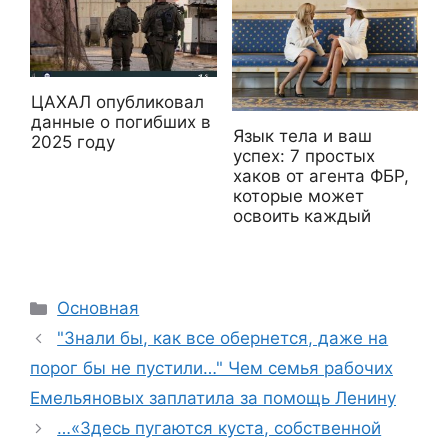
ЦАХАЛ опубликовал
данные о погибших в
Язык тела и ваш
2025 году
успех: 7 простых
хаков от агента ФБР,
которые может
освоить каждый
Рубрики
Основная
"Знали бы, как все обернется, даже на
порог бы не пустили…" Чем семья рабочих
Емельяновых заплатила за помощь Ленину
…«Здесь пугаются куста, собственной