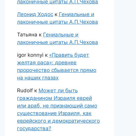
лаконичные цитаты А.П.Чехова
Леонид Ходос
к
Гениальные и
лаконичные цитаты А.П.Чехова
Татьяна
к
Гениальные и
лаконичные цитаты А.П.Чехова
igor konnyi
к
«Править будет
желтая раса»: древнее
пророчество сбывается прямо
на наших глазах
Rudolf
к
Может ли быть
гражданином Израиля еврей
или араб, не признающий само
существование Израиля, как
еврейского и демократического
государства?