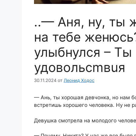
..— Аня, ну, ты 
на тебе женюсь
улыбнулся – Ты
удовольсmвuя
30.11.2024
от
Леонид Ходос
— Ань, ты хорошая девчонка, но нам б
встретишь хорошего человека. Ну не р
Девушка смотрела на молодого человек
— Почему, Никита? У нас же все было 