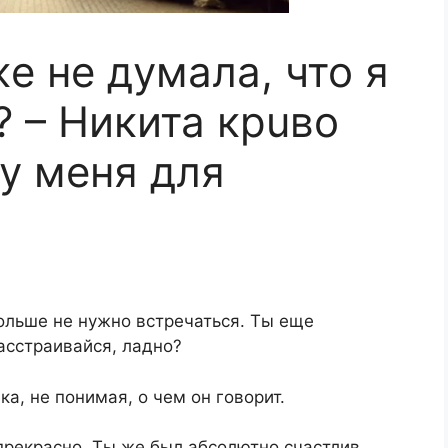
же не думала, что я
? – Никита крuво
 у меня для
ольше не нужно встречаться. Ты еще
асстраивайся, ладно?
а, не понимая, о чем он говорит.
прекрасно. Ты же был абсолютно счастлив,