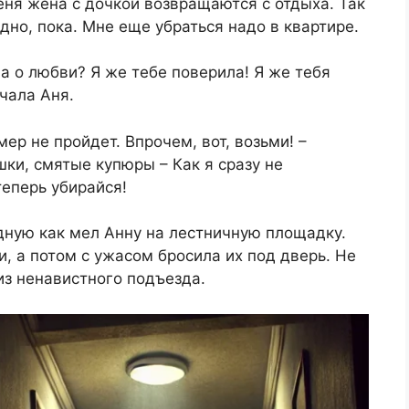
еня жена с дочкой возвращаются с отдыха. Так
адно, пока. Мне еще убраться надо в квартире.
а о любви? Я же тебе поверила! Я же тебя
ичала Аня.
ер не пройдет. Впрочем, вот, возьми! –
ки, смятые купюры – Как я сразу не
теперь убирайся!
дную как мел Анну на лестничную площадку.
, а потом с ужасом бросила их под дверь. Не
из ненавистного подъезда.