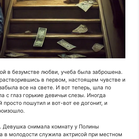
той в безумстве любви, учеба была заброшена.
 растворившись в первом, настоящем чувстве и
абыла все на свете. И вот теперь, шла по
а с глаз горькие девичьи слезы. Иногда
 просто пошутил и вот-вот ее догонит, и
роизошло.
у. Девушка снимала комнату у Полины
 а в молодости служила актрисой при местном