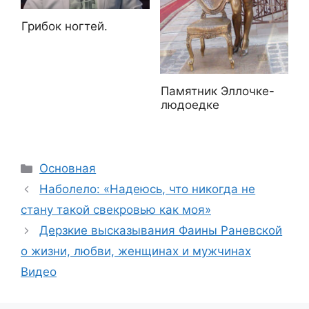
Грибок ногтей.
Памятник Эллочке-
людоедке
Рубрики
Основная
Наболело: «Надеюсь, что никогда не
стану такой свекровью как моя»
Дерзкие высказывания Фаины Раневской
о жизни, любви, женщинах и мужчинах
Видео