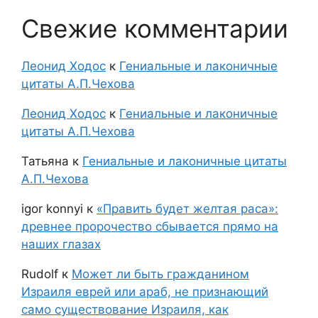
Свежие комментарии
Леонид Ходос
к
Гениальные и лаконичные
цитаты А.П.Чехова
Леонид Ходос
к
Гениальные и лаконичные
цитаты А.П.Чехова
Татьяна
к
Гениальные и лаконичные цитаты
А.П.Чехова
igor konnyi
к
«Править будет желтая раса»:
древнее пророчество сбывается прямо на
наших глазах
Rudolf
к
Может ли быть гражданином
Израиля еврей или араб, не признающий
само существование Израиля, как