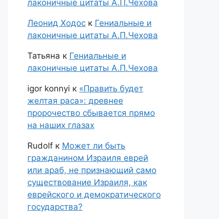
лаконичные цитаты А.П.Чехова
Леонид Ходос
к
Гениальные и
лаконичные цитаты А.П.Чехова
Татьяна
к
Гениальные и
лаконичные цитаты А.П.Чехова
igor konnyi
к
«Править будет
желтая раса»: древнее
пророчество сбывается прямо
на наших глазах
Rudolf
к
Может ли быть
гражданином Израиля еврей
или араб, не признающий само
существование Израиля, как
еврейского и демократического
государства?