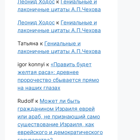
Леонид Ходос
к
Гениальные и
лаконичные цитаты А.П.Чехова
Леонид Ходос
к
Гениальные и
лаконичные цитаты А.П.Чехова
Татьяна
к
Гениальные и
лаконичные цитаты А.П.Чехова
igor konnyi
к
«Править будет
желтая раса»: древнее
пророчество сбывается прямо
на наших глазах
Rudolf
к
Может ли быть
гражданином Израиля еврей
или араб, не признающий само
существование Израиля, как
еврейского и демократического