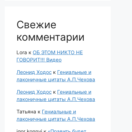
Свежие
комментарии
Lora
к
ОБ ЭТОМ НИКТО НЕ
ГОВОРИТ!!! Видео
Леонид Ходос
к
Гениальные и
лаконичные цитаты А.П.Чехова
Леонид Ходос
к
Гениальные и
лаконичные цитаты А.П.Чехова
Татьяна
к
Гениальные и
лаконичные цитаты А.П.Чехова
igor konnyi
к
«Править будет