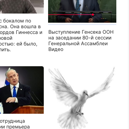
с бокалом по
сна. Она вошла в
Выступление Генсека ООН
ордов Гиннесса и
на заседании 80-й сессии
ровой
Генеральной Ассамблеи
остью: ей было,
Видео
пить.
отрудница
ии премьера