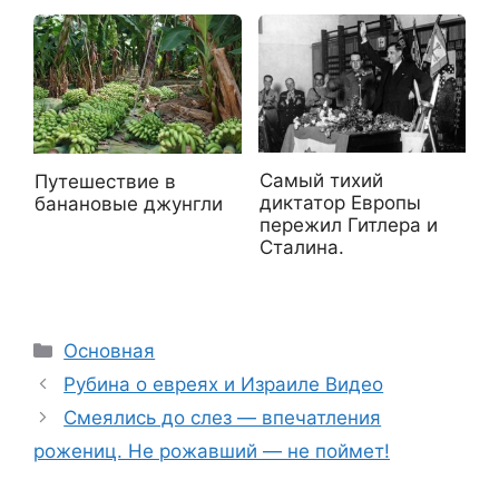
Самый тихий
Путешествие в
диктатор Европы
банановые джунгли
пережил Гитлера и
Сталина.
Рубрики
Основная
Рубина о евреях и Израиле Видео
Смеялись до слез — впечатления
рожениц. Не рожавший — не поймет!