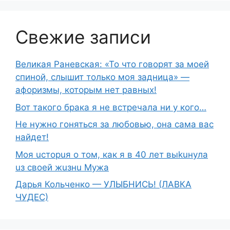
Свежие записи
Великая Раневская: «То что говорят за моей
спиной, слышит только моя задница» —
афоризмы, которым нет равных!
Вот такого брака я не встречала ни у кого…
Не нужно гоняться за любовью, она сама вас
найдет!
Moя ucтopuя о том, как я в 40 лет выkuнyлa
uз свoeй жuзнu Myжа
Дарья Кольченко — УЛЫБНИСЬ! (ЛАВКА
ЧУДЕС)