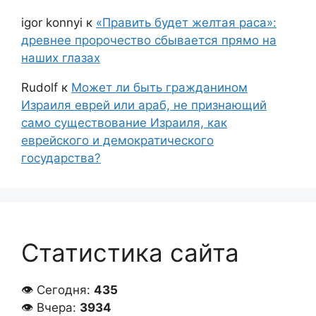
igor konnyi
к
«Править будет желтая раса»:
древнее пророчество сбывается прямо на
наших глазах
Rudolf
к
Может ли быть гражданином
Израиля еврей или араб, не признающий
само существование Израиля, как
еврейского и демократического
государства?
Статистика сайта
👁 Сегодня:
435
👁 Вчера:
3934