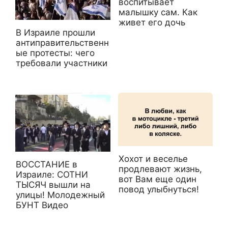
воспитывает
малышку сам. Как
живет его дочь
В Израиле прошли
антиправительственн
ые протесты: чего
требовали участники
Хохот и веселье
ВОССТАНИЕ в
продлевают жизнь,
Израиле: СОТНИ
вот Вам еще один
ТЫСЯЧ вышли на
повод улыбнуться!
улицы! Молодежный
БУНТ Видео