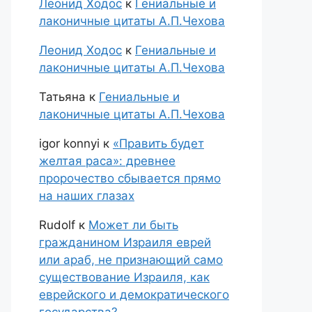
Леонид Ходос
к
Гениальные и
лаконичные цитаты А.П.Чехова
Леонид Ходос
к
Гениальные и
лаконичные цитаты А.П.Чехова
Татьяна
к
Гениальные и
лаконичные цитаты А.П.Чехова
igor konnyi
к
«Править будет
желтая раса»: древнее
пророчество сбывается прямо
на наших глазах
Rudolf
к
Может ли быть
гражданином Израиля еврей
или араб, не признающий само
существование Израиля, как
еврейского и демократического