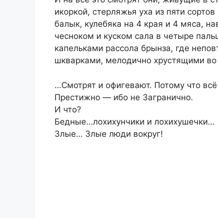
икоркой, стерляжья уха из пяти сорто
балык, кулебяка на 4 края и 4 мяса, 
чесноком и куском сала в четыре пал
капельками рассола брынза, где непов
шкварками, мелодично хрустящими во 
…Смотрят и офигевают. Потому что вс
Престижно — ибо не Загранично.
И что?
Бедные…лохихунчики и лохихушечки…
Злые… Злые люди вокруг!