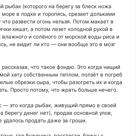
й рыбак (которого на берегу за блеск ножа
 море в лодке и торопясь, срезает дольками
что развести огонь нельзя. Потом макает в
ячки кишат, а потом лезет холодной рукой в
 влажного и солёного от морской воды риса и
ь, не видит ли кто — они вообще это в мозг
рассказав, что такое фондю. Это когда нищий
мой хату собственным теплом, ползёт в погреб
елые обрезки сыра, чтобы разогреть их и когда
ть. Просто потому, что жрать больше нечего.
с — это когда рыбак, живущий прямо в своей
 берегу денег нет), продав основной улов,
е удалось продать даже за гроши.
тране, где буженина, расстегаи, блины с