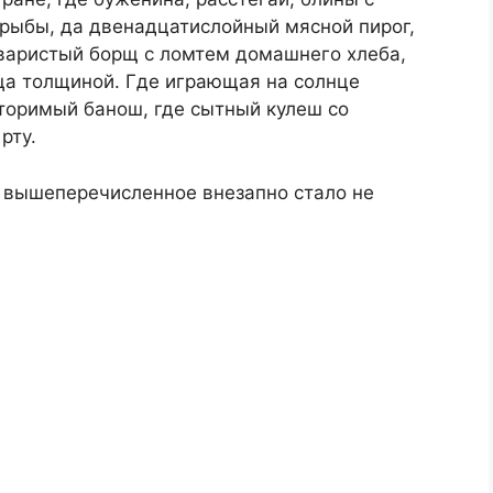
в рыбы, да двенадцатислойный мясной пирог,
наваристый борщ с ломтем домашнего хлеба,
ьца толщиной. Где играющая на солнце
торимый банош, где сытный кулеш со
рту.
ё вышеперечисленное внезапно стало не