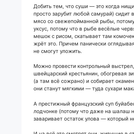
Добить тем, что суши — это когда нищи
просто зарубит любой самурай) сидит в
мясо со свежепойманной рыбы, потому 
уксус, потому что в рыбе весёлые черв
мешок с рисом, скатывает там комочек
жрёт это. Причем панически оглядываяс
не смогут уложить.
Можно провести контрольный выстрел, 
швейцарский крестьянин, обогревая зи
(а там всё сожрано) и собирает окамен
они станут мягкими — туда сухари мака
А престижный французский суп буйабе
лодчонке (потому что даже на шалаш на
заваривает остаток улова — который н
И на всё это смотрят они, живущие в с