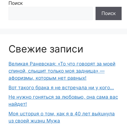
Поиск
Поиск
Свежие записи
Великая Раневская: «То что говорят за моей
спиной, слышит только моя задница» —
афоризмы, которым нет равных!
Вот такого брака я не встречала ни у кого…
Не нужно гоняться за любовью, она сама вас
найдет!
Moя ucтopuя о том, как я в 40 лет выkuнyлa
uз свoeй жuзнu Myжа