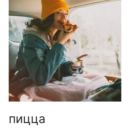
пицца