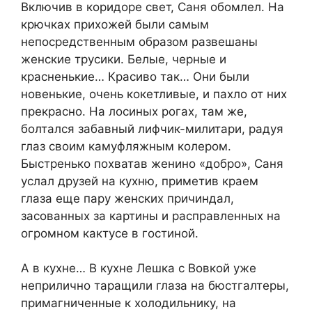
Включив в коридоре свет, Саня обомлел. На
крючках прихожей были самым
непосредственным образом развешаны
женские трусики. Белые, черные и
красненькие… Красиво так… Они были
новенькие, очень кокетливые, и пахло от них
прекрасно. На лосиных рогах, там же,
болтался забавный лифчик-милитари, радуя
глаз своим камуфляжным колером.
Быстренько похватав женино «добро», Саня
услал друзей на кухню, приметив краем
глаза еще пару женских причиндал,
засованных за картины и расправленных на
огромном кактусе в гостиной.
А в кухне… В кухне Лешка с Вовкой уже
неприлично таращили глаза на бюстгалтеры,
примагниченные к холодильнику, на