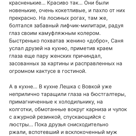
красненькие… Красиво так… Они были
новенькие, очень кокетливые, и пахло от них
прекрасно. На лосиных рогах, там же,
болтался забавный лифчик-милитари, радуя
глаз своим камуфляжным колером.
Быстренько похватав женино «добро», Саня
услал друзей на кухню, приметив краем
глаза еще пару женских причиндал,
засованных за картины и расправленных на
огромном кактусе в гостиной.
А в кухне… В кухне Лешка с Вовкой уже
неприлично таращили глаза на бюстгалтеры,
примагниченные к холодильнику, на
колготки, обмотанные вокруг карниза и чулок
с ажурной резинкой, спускающийся с
люстры… Пока друзья снисходительно
ржали, вспотевший и всклокоченный муж