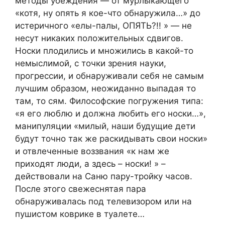
методы убеждения — от мурлыкающего
«котя, ну опять я кое-что обнаружила…» до
истеричного «елы-палы, ОПЯТЬ?!! » — не
несут никаких положительных сдвигов.
Носки плодились и множились в какой-то
немыслимой, с точки зрения науки,
прогрессии, и обнаруживали себя не самым
лучшим образом, неожиданно выпадая то
там, то сям. Философские погружения типа:
«я его люблю и должна любить его носки…»,
манипуляции «милый, наши будущие дети
будут точно так же раскидывать свои носки»
и отвлеченные воззвания «к нам же
приходят люди, а здесь – носки! » –
действовали на Саню пару-тройку часов.
После этого свежеснятая пара
обнаруживалась под телевизором или на
пушистом коврике в туалете…