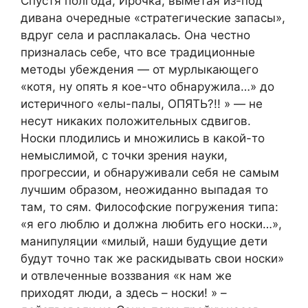
Спустя полгода, Ирочка, выметая из-под
дивана очередные «стратегические запасы»,
вдруг села и расплакалась. Она честно
призналась себе, что все традиционные
методы убеждения — от мурлыкающего
«котя, ну опять я кое-что обнаружила…» до
истеричного «елы-палы, ОПЯТЬ?!! » — не
несут никаких положительных сдвигов.
Носки плодились и множились в какой-то
немыслимой, с точки зрения науки,
прогрессии, и обнаруживали себя не самым
лучшим образом, неожиданно выпадая то
там, то сям. Философские погружения типа:
«я его люблю и должна любить его носки…»,
манипуляции «милый, наши будущие дети
будут точно так же раскидывать свои носки»
и отвлеченные воззвания «к нам же
приходят люди, а здесь – носки! » –