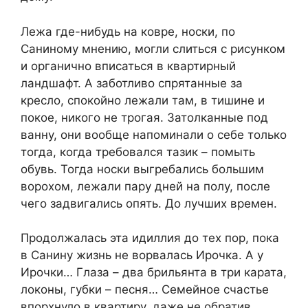
Лежа где-нибудь на ковре, носки, по
Саниному мнению, могли слиться с рисунком
и органично вписаться в квартирный
ландшафт. А заботливо спрятанные за
кресло, спокойно лежали там, в тишине и
покое, никого не трогая. Затолканные под
ванну, они вообще напоминали о себе только
тогда, когда требовался тазик – помыть
обувь. Тогда носки выгребались большим
ворохом, лежали пару дней на полу, после
чего задвигались опять. До лучших времен.
Продолжалась эта идиллия до тех пор, пока
в Санину жизнь не ворвалась Ирочка. А у
Ирочки… Глаза – два брильянта в три карата,
локоны, губки – песня… Семейное счастье
впорхнуло в квартиру, даже не обратив