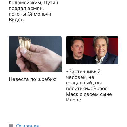
Коломойским, Путин
предал армян,
погоны Симоньян
Видео
«Застенчивый
человек, не
Невеста по жребию
созданный для
политики»: Эррол
Маск о своем сыне
Илонe
Рубрики
Основная