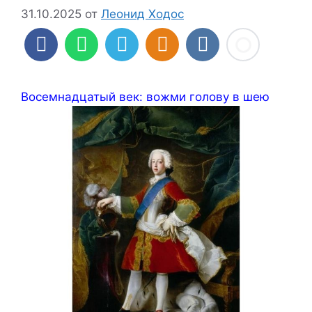
31.10.2025
от
Леонид Ходос
Восемнадцатый век: вожми голову в шею