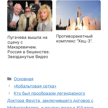
Противоракетный
Пугачева вышла на
комплекс “Хец-3”.
сцену с
Макаревичем.
Россия в бешенстве.
Звезданутые Видео
Рубрики
Основная
«Кобальтовая сетка»
Кто был прообразом легендарного
Доктора Фауста, заключившего договор с
Мефистофелем, и почему люди в XVI веке