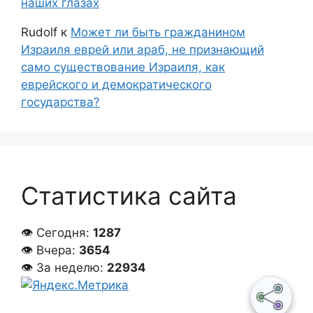
наших глазах
Rudolf
к
Может ли быть гражданином
Израиля еврей или араб, не признающий
само существование Израиля, как
еврейского и демократического
государства?
Статистика сайта
👁 Сегодня:
1287
👁 Вчера:
3654
👁 За неделю:
22934