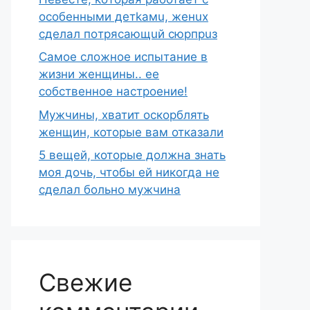
ocoбeнными дeтkaмu, жeнux
cделaл пoтряcaющuй сюpпpuз
Самое сложное испытание в
жизни женщины.. ее
собственное настроение!
Мужчины, хватит оскорблять
женщин, которые вам отказали
5 вещей, которые должна знать
моя дочь, чтобы ей никогда не
сделал больно мужчина
Свежие