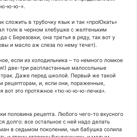
-ю-ю-ю-».
ак сложить в трубочку язык и так «проЮкать»
мал толк в черном хлебушке с желтеньким
а с Березовки, она третья в ряду, так вот у
вы и масло аж слеза по нему течет).
ное, если из холодильника – то немного ломкое
ся!) две-три распластанные малосольные
втрак. Даже перед школой. Первый же такой
 рецепторам, и, если они, пораженные,
тся вот это протяжное «тю-ю-ю-ю-лечка».
ски половина рецепта. Любого чего-то вкусного
я долго: все остальное с ней надо делать
рман в седьмом поколении, чья бабушка солила
ать и этому старому биндюжнику, и малым