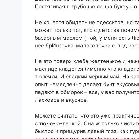
Протягивая в трубочке языка букву «ю
Не хочется обидеть не одесситов, но т
может только тот, кто с детства пони
базарным маслом (- ой, у меня есть Люд
нее брИнзочка-малосолочка с-под коро
На это поверх хлеба желтенькое и неж
маслице кладется (именно что кладет
тюлечки. И сладкий черный чай. На за
опыт немедленно делает бунт вкусовым
падают в обморок – все, у вас получи
Ласковое и вкусное.
Можете считать, что это уже практиче
с тю-ю-ю-лечкой. Она ж только чиститс
быстро и прищурив левый глаз, как гу
ту тюлечку сама, шобы было на покуш