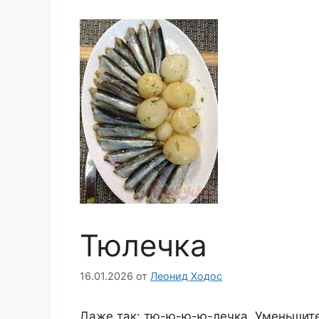
Тюлечка
16.01.2026
от
Леонид Ходос
Даже так: тю-ю-ю-ю-лечка. Уменьшите