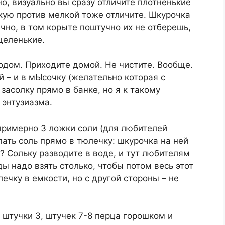
но, визуально вы сразу отличите плотненькие
кую против мелкой тоже отличите. Шкурочка
чно, в том корыте поштучно их не отберешь,
целенькие.
ходом. Приходите домой. Не чистите. Вообще.
 – и в мЫсочку (желательно которая с
засолку прямо в банке, но я к такому
 энтузиазма.
примерно 3 ложки соли (для любителей
ыпать соль прямо в тюлечку: шкурочка на ней
? Сольку разводите в воде, и тут любителям
ды надо взять столько, чтобы потом весь этот
ечку в емкости, но с другой стороны – не
 штучки 3, штучек 7-8 перца горошком и