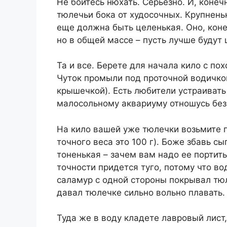
Не бойтесь нюхать. Серьезно. И, конеч
тюлечьи бока от худосочных. Крупнень
еще должна быть целенькая. Оно, коне
но в общей массе – пусть лучше будут 
Та и все. Берете для начала кило с по
Чуток промыли под проточной водичкой
крышечкой). Есть любители устраивать 
малосольному аквариуму отношусь без
На кило вашей уже тюлечки возьмите 
точного веса это 100 г). Боже збавь с
тоненькая – зачем вам надо ее портить
точности придется туго, потому что во
саламур с одной стороны покрывал тюл
давал тюлечке сильно вольно плавать.
Туда же в воду кладете лавровый лист,