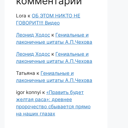
комментарии
Lora
к
ОБ ЭТОМ НИКТО НЕ
ГОВОРИТ!!! Видео
Леонид Ходос
к
Гениальные и
лаконичные цитаты А.П.Чехова
Леонид Ходос
к
Гениальные и
лаконичные цитаты А.П.Чехова
Татьяна
к
Гениальные и
лаконичные цитаты А.П.Чехова
igor konnyi
к
«Править будет
желтая раса»: древнее
пророчество сбывается прямо
на наших глазах