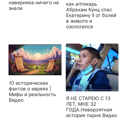
наверняка ничего не
как аптекарь
знали
Абрахам Кунц спас
Екатерину II от болей
в животе и
озолотился
10 исторических
фактов о евреях |
Мифы и реальность
Я НЕ СТАРЕЮ С 13
Видео
ЛЕТ, МНЕ 32
ГОДА.Невероятная
история парня Видео