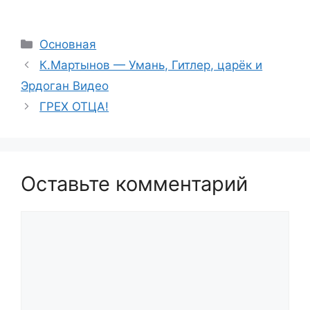
Рубрики
Основная
К.Мартынов — Умань, Гитлер, царёк и
Эрдоган Видео
ГРЕХ ОТЦА!
Оставьте комментарий
Комментарий