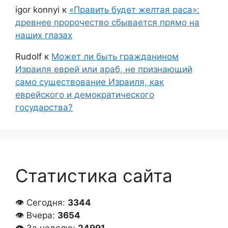
igor konnyi
к
«Править будет желтая раса»:
древнее пророчество сбывается прямо на
наших глазах
Rudolf
к
Может ли быть гражданином
Израиля еврей или араб, не признающий
само существование Израиля, как
еврейского и демократического
государства?
Статистика сайта
👁 Сегодня:
3344
👁 Вчера:
3654