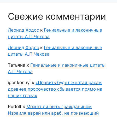
Свежие комментарии
Леонид Ходос
к
Гениальные и лаконичные
цитаты А.П.Чехова
Леонид Ходос
к
Гениальные и лаконичные
цитаты А.П.Чехова
Татьяна
к
Гениальные и лаконичные цитаты
А.П.Чехова
igor konnyi
к
«Править будет желтая раса»:
древнее пророчество сбывается прямо на
наших глазах
Rudolf
к
Может ли быть гражданином
Израиля еврей или араб, не признающий