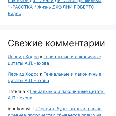
Как выглядят МУЖ и ДЕТИ звезды фильма
"КРАСОТКА"/ Жизнь ДЖУЛИИ РОБЕРТС
Видео
Свежие комментарии
Леонид Ходос
к
Гениальные и лаконичные
цитаты А.П.Чехова
Леонид Ходос
к
Гениальные и лаконичные
цитаты А.П.Чехова
Татьяна
к
Гениальные и лаконичные цитаты
А.П.Чехова
igor konnyi
к
«Править будет желтая раса»:
древнее пророчество сбывается прямо на