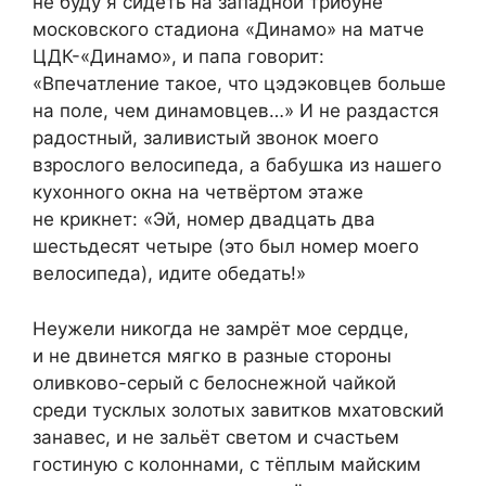
не буду я сидеть на западной трибуне
московского стадиона «Динамо» на матче
ЦДК-«Динамо», и папа говорит:
«Впечатление такое, что цэдэковцев больше
на поле, чем динамовцев…» И не раздастся
радостный, заливистый звонок моего
взрослого велосипеда, а бабушка из нашего
кухонного окна на четвёртом этаже
не крикнет: «Эй, номер двадцать два
шестьдесят четыре (это был номер моего
велосипеда), идите обедать!»
Неужели никогда не замрёт мое сердце,
и не двинется мягко в разные стороны
оливково-серый с белоснежной чайкой
среди тусклых золотых завитков мхатовский
занавес, и не зальёт светом и счастьем
гостиную с колоннами, с тёплым майским