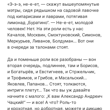
«Э-э-э, не-е-ет, — скажут вышеупомянутые
мэтры, сидя рядышком на садовой лавочке
под кипарисами и лаврами, потягивая
лимонад „Буратино“. — Не-е-ет, молодой
человек! Нет. На эти роли есть у нас
Качалов, Москвин, Смоктуновский, Симонов,
Меркурьев, Ливанов, Болдуман… Вот они
в очереди за талонами стоят.
Да и поменьше роли все разобраны — вон
вторая очередь, подлиннее, там и Борисов,
и Богатырёв, и Евстигнеев, и Стржельчик,
и Трофимов, и Грибов, и Масальский…
Яковлев, Папанов… Стоят, толкаются,
интриги плетут… Так что вы уж давайте
начните с малого: „К вам Александр Андреич
Чацкий!“ — и все! А что? Роль-то
и крохотная, но добротная, можете и дикцию