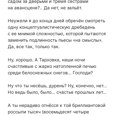
садом за дверьми и тремя сёстрами
на авансцене?.. Да нет, не зальёт.
Неужели я до конца дней обречён смотреть
одну концептуалистическую дребедень
с ее мнимой сложностью, которой пытаются
заменить подлинность пьесы «на смыслы».
Да, все так, только так.
Ну, хорошо. А Тарховка, наши ночи
счастливые с жарко натопленной печью
среди белоснежных снегов… Господи?
Ну что ты несёшь, дурень? Ну, конечно, нет…
Но ведь было, было… счастье прошлых лет…
А ты нерадиво отнёсся к той бриллиантовой
россыпи тысяч (восемьдесят четыре