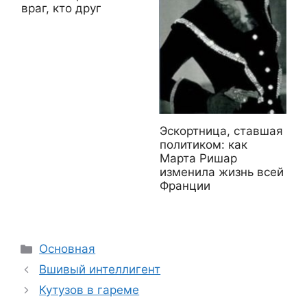
враг, кто друг
Эскортница, ставшая
политиком: как
Марта Ришар
изменила жизнь всей
Франции
Рубрики
Основная
Вшивый интеллигент
Кутузов в гареме