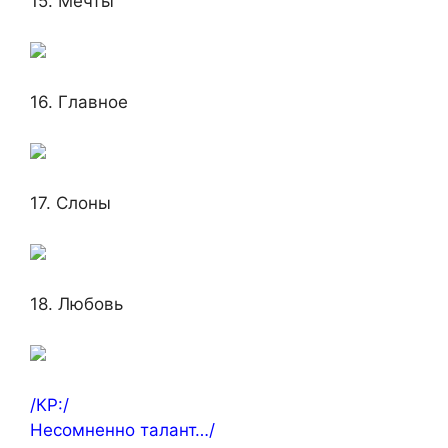
15. Мечты
16. Главное
17. Слоны
18. Любовь
/КР:/
Несомненно талант…/