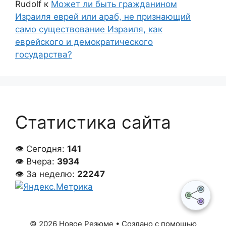
Rudolf
к
Может ли быть гражданином
Израиля еврей или араб, не признающий
само существование Израиля, как
еврейского и демократического
государства?
Статистика сайта
👁 Сегодня:
141
👁 Вчера:
3934
👁 За неделю:
22247
© 2026 Новое Резюме
• Создано с помощью