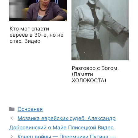
Кто мог спасти
евреев в 30-е, но не
спас. Видео
Разговор с Богом.
(Памяти
ХОЛОКОСТА)
Рубрики
Основная
Мозаика еврейских судеб. Александр
Добровинский о Майе Плисецкой Видео
Конец войны — Преемники Путина —