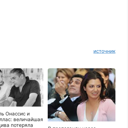
источник
ль Онассис и
ллас: величайшая
дива потеряла