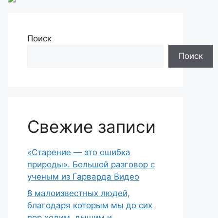
Поиск
Поиск
Свежие записи
«Старение — это ошибка
природы». Большой разговор с
ученым из Гарварда Видео
8 малоизвестных людей,
благодаря которым мы до сих
пор ходим, дышим и