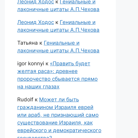
Леонид Ходос
к
Гениальные и
лаконичные цитаты А.П.Чехова
Леонид Ходос
к
Гениальные и
лаконичные цитаты А.П.Чехова
Татьяна
к
Гениальные и
лаконичные цитаты А.П.Чехова
igor konnyi
к
«Править будет
желтая раса»: древнее
пророчество сбывается прямо
на наших глазах
Rudolf
к
Может ли быть
гражданином Израиля еврей
или араб, не признающий само
существование Израиля, как
еврейского и демократического