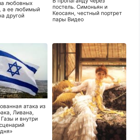
В пропаганду через
-за любовных
постель. Симоньян и
, а ее любимый
Кеосаян, честный портрет
на другой
пары Видео
ованная атака из
ака, Ливана,
 Газы и внутри
 сценарий
 дня»