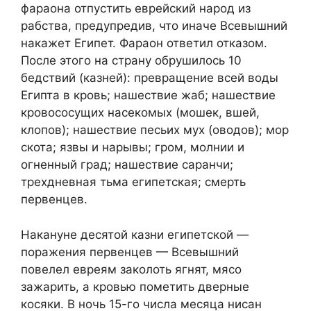
фараона отпустить еврейский народ из
рабства, предупредив, что иначе Всевышний
накажет Египет. Фараон ответил отказом.
После этого на страну обрушилось 10
бедствий (казней): превращение всей воды
Египта в кровь; нашествие жаб; нашествие
кровососущих насекомых (мошек, вшей,
клопов); нашествие песьих мух (оводов); мор
скота; язвы и нарывы; гром, молнии и
огненный град; нашествие саранчи;
трехдневная тьма египетская; смерть
первенцев.
Накануне десятой казни египетской —
поражения первенцев — Всевышний
повелел евреям заколоть ягнят, мясо
зажарить, а кровью пометить дверные
косяки. В ночь 15-го числа месяца нисан