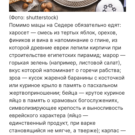
(Фото: shutterstock)
Помимо мацы на Седере обязательно едят:
харосет — смесь из тертых яблок, орехов,
фиников и вина в напоминание о глине, из
которой древние евреи лепили кирпичи при
строительстве египетских пирамид; марор —
горькая зелень (например, листовой салат),
вкус которой напоминает о горечи рабства;
зроа — кусок жареной баранины с косточкой
или куриное крыло в память о пасхальном
жертвоприношении; бейца — крутое куриное
яйцо в память о храмовых богослужениях,
символизирующее крепость и выносливость
еврейского характера (яйцо —
единственный продукт, при варке
становящийся не мягче, а тверже); карпас —