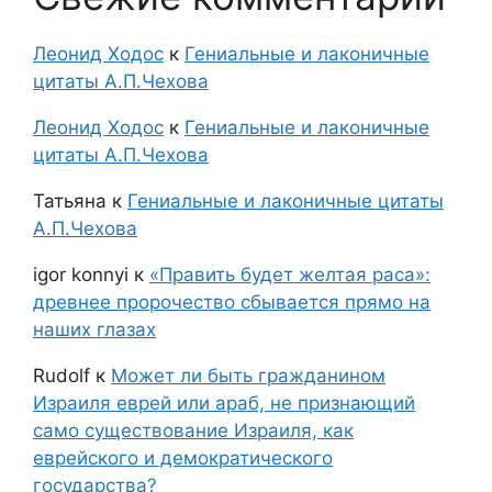
Леонид Ходос
к
Гениальные и лаконичные
цитаты А.П.Чехова
Леонид Ходос
к
Гениальные и лаконичные
цитаты А.П.Чехова
Татьяна
к
Гениальные и лаконичные цитаты
А.П.Чехова
igor konnyi
к
«Править будет желтая раса»:
древнее пророчество сбывается прямо на
наших глазах
Rudolf
к
Может ли быть гражданином
Израиля еврей или араб, не признающий
само существование Израиля, как
еврейского и демократического
государства?