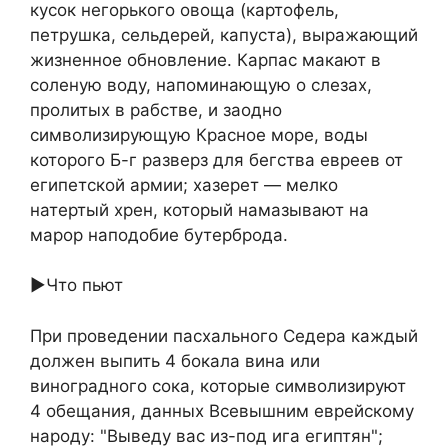
кусок негорького овоща (картофель,
петрушка, сельдерей, капуста), выражающий
жизненное обновление. Карпас макают в
соленую воду, напоминающую о слeзах,
пролитых в рабстве, и заодно
символизирующую Красное море, воды
которого Б-г разверз для бегства евреев от
египетской армии; хазерет — мелко
натертый хрен, который намазывают на
марор наподобие бутерброда.
►Что пьют
При проведении пасхального Седера каждый
должен выпить 4 бокала вина или
виноградного сока, которые символизируют
4 обещания, данных Всевышним еврейскому
народу: "Выведу вас из-под ига египтян";