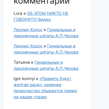
комментарии
Lora
к
ОБ ЭТОМ НИКТО НЕ
ГОВОРИТ!!! Видео
Леонид Ходос
к
Гениальные и
лаконичные цитаты А.П.Чехова
Леонид Ходос
к
Гениальные и
лаконичные цитаты А.П.Чехова
Татьяна
к
Гениальные и
лаконичные цитаты А.П.Чехова
igor konnyi
к
«Править будет
желтая раса»: древнее
пророчество сбывается прямо
на наших глазах