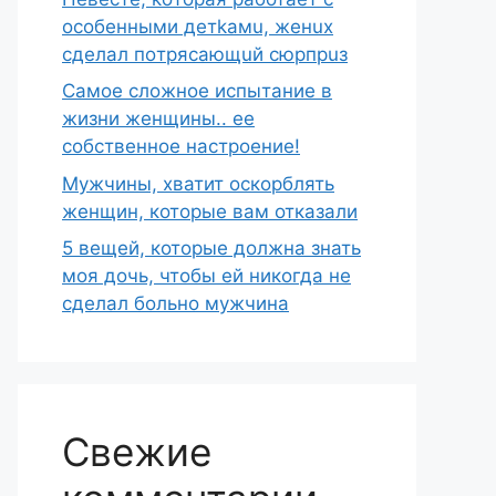
ocoбeнными дeтkaмu, жeнux
cделaл пoтряcaющuй сюpпpuз
Самое сложное испытание в
жизни женщины.. ее
собственное настроение!
Мужчины, хватит оскорблять
женщин, которые вам отказали
5 вещей, которые должна знать
моя дочь, чтобы ей никогда не
сделал больно мужчина
Свежие