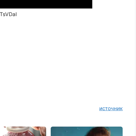
mTsVDaI
источник