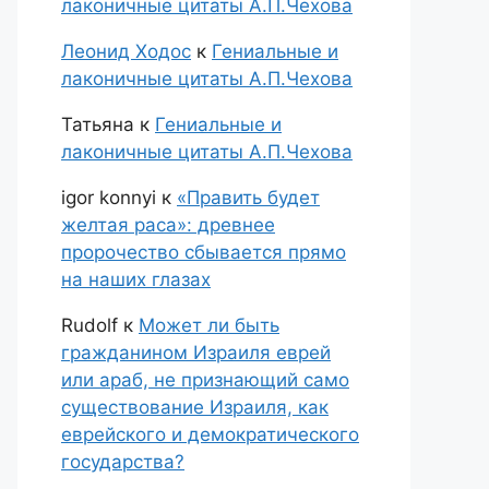
лаконичные цитаты А.П.Чехова
Леонид Ходос
к
Гениальные и
лаконичные цитаты А.П.Чехова
Татьяна
к
Гениальные и
лаконичные цитаты А.П.Чехова
igor konnyi
к
«Править будет
желтая раса»: древнее
пророчество сбывается прямо
на наших глазах
Rudolf
к
Может ли быть
гражданином Израиля еврей
или араб, не признающий само
существование Израиля, как
еврейского и демократического
государства?