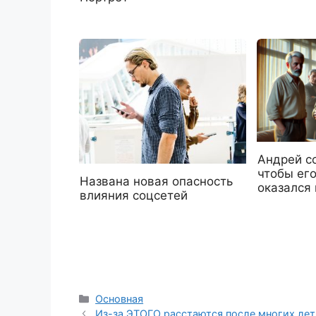
Андрей со
чтобы его
Названа новая опасность
оказался
влияния соцсетей
Рубрики
Основная
Из-за ЭТОГО расстаются после многих лет