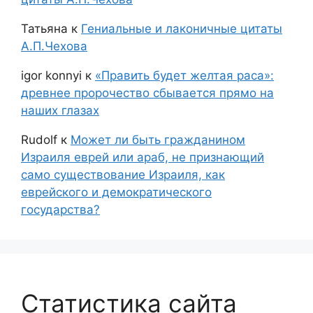
Татьяна
к
Гениальные и лаконичные цитаты
А.П.Чехова
igor konnyi
к
«Править будет желтая раса»:
древнее пророчество сбывается прямо на
наших глазах
Rudolf
к
Может ли быть гражданином
Израиля еврей или араб, не признающий
само существование Израиля, как
еврейского и демократического
государства?
Статистика сайта