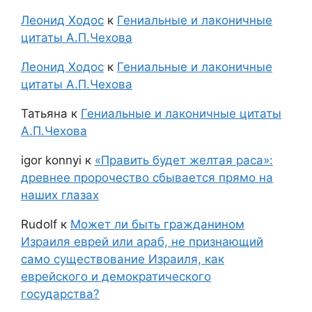
Леонид Ходос
к
Гениальные и лаконичные
цитаты А.П.Чехова
Леонид Ходос
к
Гениальные и лаконичные
цитаты А.П.Чехова
Татьяна
к
Гениальные и лаконичные цитаты
А.П.Чехова
igor konnyi
к
«Править будет желтая раса»:
древнее пророчество сбывается прямо на
наших глазах
Rudolf
к
Может ли быть гражданином
Израиля еврей или араб, не признающий
само существование Израиля, как
еврейского и демократического
государства?