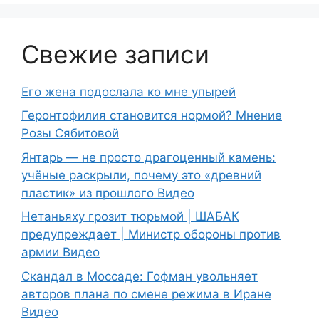
Свежие записи
Его жена подослала ко мне упырей
Геронтофилия становится нормой? Мнение
Розы Сябитовой
Янтарь — не просто драгоценный камень:
учёные раскрыли, почему это «древний
пластик» из прошлого Видео
Нетаньяху грозит тюрьмой | ШАБАК
предупреждает | Министр обороны против
армии Видео
Скандал в Моссаде: Гофман увольняет
авторов плана по смене режима в Иране
Видео