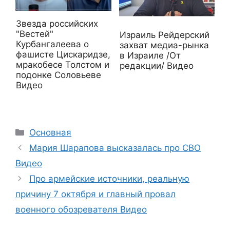
Звезда российских
"Вестей"
Израиль Рейдерский
Курбангалеева о
захват медиа-рынка
фашисте Цискаридзе,
в Израиле /От
мракобесе Толстом и
редакции/ Видео
подонке Соловьеве
Видео
Рубрики
Основная
Мария Шарапова высказалась про СВО
Видео
Про армейские источники, реальную
причину 7 октября и главный провал
военного обозревателя Видео