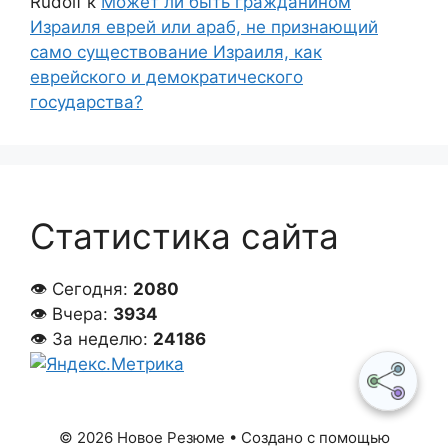
Rudolf
к
Может ли быть гражданином
Израиля еврей или араб, не признающий
само существование Израиля, как
еврейского и демократического
государства?
Статистика сайта
👁 Сегодня:
2080
👁 Вчера:
3934
👁 За неделю:
24186
© 2026 Новое Резюме
• Создано с помощью