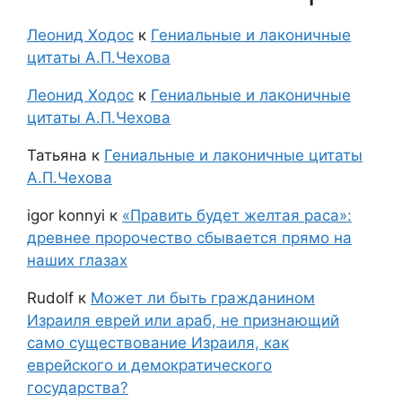
Леонид Ходос
к
Гениальные и лаконичные
цитаты А.П.Чехова
Леонид Ходос
к
Гениальные и лаконичные
цитаты А.П.Чехова
Татьяна
к
Гениальные и лаконичные цитаты
А.П.Чехова
igor konnyi
к
«Править будет желтая раса»:
древнее пророчество сбывается прямо на
наших глазах
Rudolf
к
Может ли быть гражданином
Израиля еврей или араб, не признающий
само существование Израиля, как
еврейского и демократического
государства?