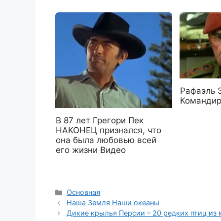
Рафаэль 
Команди
В 87 лет Грегори Пек
НАКОНЕЦ признался, что
она была любовью всей
его жизни Видео
Рубрики
Основная
Наша Земля Наши океаны
Дикие крылья Персии – 20 редких птиц из