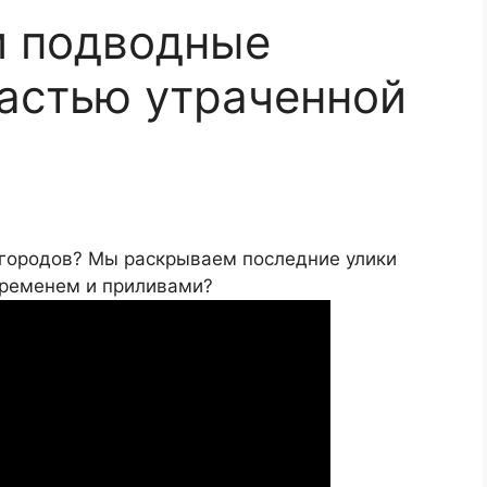
и подводные
астью утраченной
х городов? Мы раскрываем последние улики
временем и приливами?