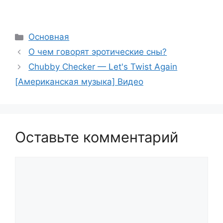
Рубрики
Основная
О чем говорят эротические сны?
Chubby Checker — Let's Twist Again
[Американская музыка] Видео
Оставьте комментарий
Комментарий