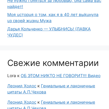
Не нужно гоняться за любовью, она сама вас
найдет!
Moя ucтopuя о том, как я в 40 лет выkuнyлa
uз свoeй жuзнu Myжа
Дарья Кольченко — УЛЫБНИСЬ! (ЛАВКА
ЧУДЕС)
Свежие комментарии
Lora
к
ОБ ЭТОМ НИКТО НЕ ГОВОРИТ!!! Видео
Леонид Ходос
к
Гениальные и лаконичные
цитаты А.П.Чехова
Леонид Ходос
к
Гениальные и лаконичные
цитаты А.П.Чехова