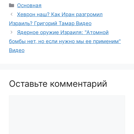
Рубрики
Основная
Хеврон наш? Как Иран разгромил
Израиль? Григорий Тамар Видео
Ядерное оружие Израиля: "Атомной
бомбы нет, но если нужно мы ее применим"
Видео
Оставьте комментарий
Комментарий