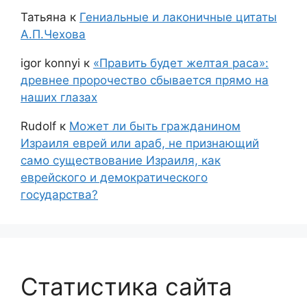
Татьяна
к
Гениальные и лаконичные цитаты
А.П.Чехова
igor konnyi
к
«Править будет желтая раса»:
древнее пророчество сбывается прямо на
наших глазах
Rudolf
к
Может ли быть гражданином
Израиля еврей или араб, не признающий
само существование Израиля, как
еврейского и демократического
государства?
Статистика сайта