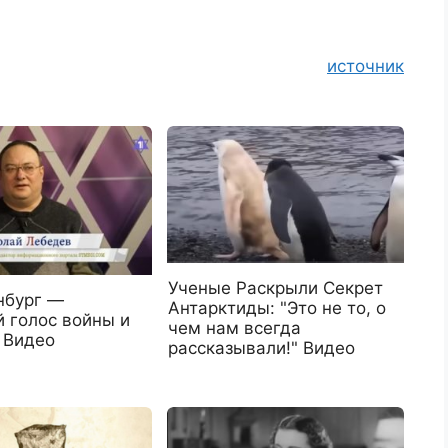
источник
Ученые Раскрыли Секрет
нбург —
Антарктиды: "Это не то, о
й голос войны и
чем нам всегда
 Видео
рассказывали!" Видео