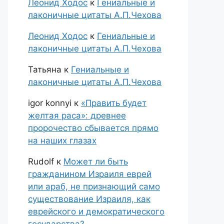
Леонид Ходос
к
Гениальные и
лаконичные цитаты А.П.Чехова
Леонид Ходос
к
Гениальные и
лаконичные цитаты А.П.Чехова
Татьяна
к
Гениальные и
лаконичные цитаты А.П.Чехова
igor konnyi
к
«Править будет
желтая раса»: древнее
пророчество сбывается прямо
на наших глазах
Rudolf
к
Может ли быть
гражданином Израиля еврей
или араб, не признающий само
существование Израиля, как
еврейского и демократического