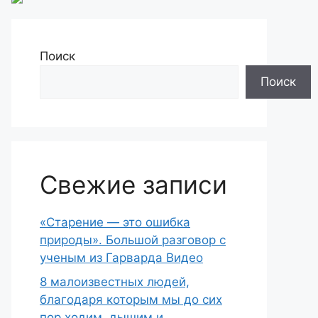
Поиск
Поиск
Свежие записи
«Старение — это ошибка
природы». Большой разговор с
ученым из Гарварда Видео
8 малоизвестных людей,
благодаря которым мы до сих
пор ходим, дышим и