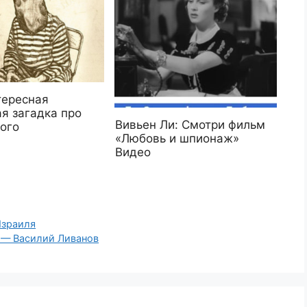
тересная
я загадка про
Вивьен Ли: Смотри фильм
ого
«Любовь и шпионаж»
Видео
Израиля
» — Василий Ливанов