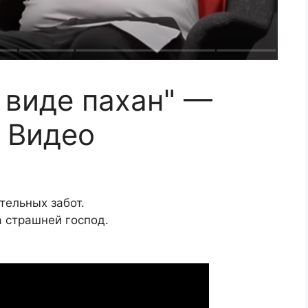
 виде пахан" —
 Видео
тельных забот.
а страшней господ.