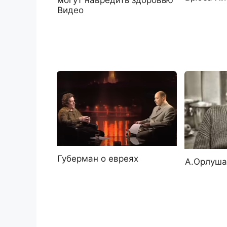
могут навредить здоровью
Видео
Губерман о евреях
А.Орлуша