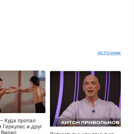
источник
 – Куда пропал
̆ Геркулес и друг
 Видео