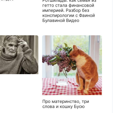
Ротшильды: как семья из
гетто стала финансовой
империей. Разбор без
конспирологии с Фаиной
Булавиной Видео
Про материнство, три
слова и кошку Бусю