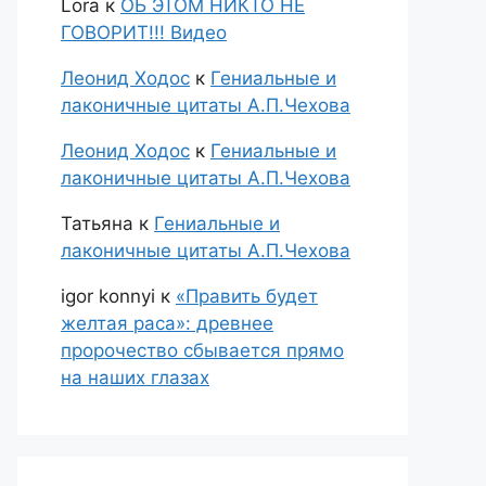
Lora
к
ОБ ЭТОМ НИКТО НЕ
ГОВОРИТ!!! Видео
Леонид Ходос
к
Гениальные и
лаконичные цитаты А.П.Чехова
Леонид Ходос
к
Гениальные и
лаконичные цитаты А.П.Чехова
Татьяна
к
Гениальные и
лаконичные цитаты А.П.Чехова
igor konnyi
к
«Править будет
желтая раса»: древнее
пророчество сбывается прямо
на наших глазах