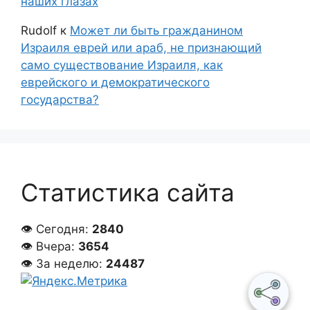
наших глазах
Rudolf
к
Может ли быть гражданином
Израиля еврей или араб, не признающий
само существование Израиля, как
еврейского и демократического
государства?
Статистика сайта
👁 Сегодня:
2840
👁 Вчера:
3654
👁 За неделю:
24487