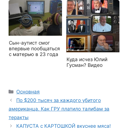
Сын-аутист смог
впервые пообщаться
с матерью в 23 года
Куда исчез Юлий
Гусман? Видео
Рубрики
Основная
По $200 тысяч за каждого убитого
американца. Как ГРУ платило талибам за
теракты
КАПУСТА с КАРТОШКОЙ вкуснее мяса!