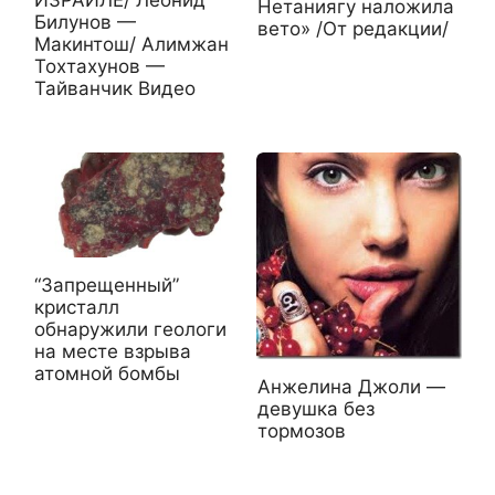
Нетаниягу наложила
Билунов —
вето» /От редакции/
Макинтош/ Алимжан
Тохтахунов —
Тайванчик Видео
“Запрещенный”
кристалл
обнаружили геологи
на месте взрыва
атомной бомбы
Анжелина Джоли —
девушка без
тормозов