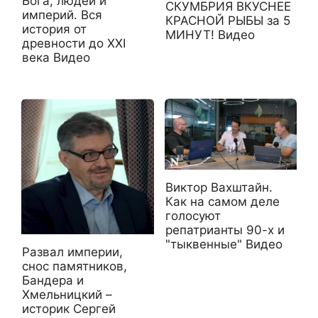
Бога, людей и
СКУМБРИЯ ВКУСНЕЕ
империй. Вся
КРАСНОЙ РЫБЫ за 5
история от
МИНУТ! Видео
древности до XXI
века Видео
Виктор Вахштайн.
Как на самом деле
голосуют
репатрианты 90-х и
"тыквенные" Видео
Развал империи,
снос памятников,
Бандера и
Хмельницкий –
историк Сергей