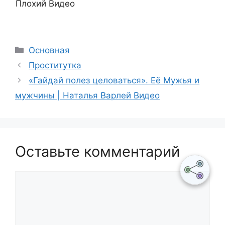
Плохий Видео
Рубрики
Основная
Пpoституткa
«Гайдай полез целоваться». Её Мужья и
мужчины | Наталья Варлей Видео
Оставьте комментарий
Комментарий