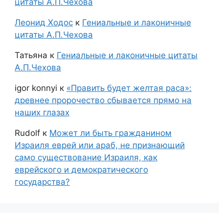
цитаты А.П.Чехова
Леонид Ходос
к
Гениальные и лаконичные
цитаты А.П.Чехова
Татьяна
к
Гениальные и лаконичные цитаты
А.П.Чехова
igor konnyi
к
«Править будет желтая раса»:
древнее пророчество сбывается прямо на
наших глазах
Rudolf
к
Может ли быть гражданином
Израиля еврей или араб, не признающий
само существование Израиля, как
еврейского и демократического
государства?