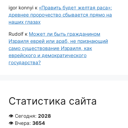
igor konnyi
к
«Править будет желтая раса»:
древнее пророчество сбывается прямо на
наших глазах
Rudolf
к
Может ли быть гражданином
Израиля еврей или араб, не признающий
само существование Израиля, как
еврейского и демократического
государства?
Статистика сайта
👁 Сегодня:
2028
👁 Вчера:
3654