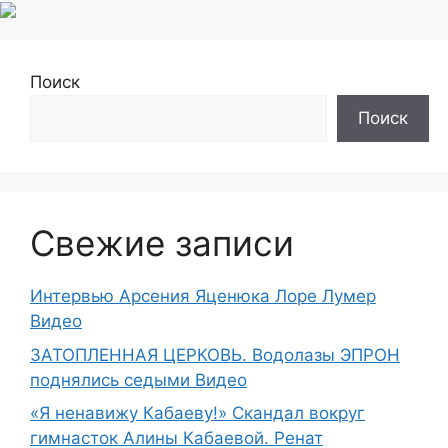
Поиск
Поиск
Свежие записи
Интервью Арсения Яценюка Лоре Лумер
Видео
ЗАТОПЛЕННАЯ ЦЕРКОВЬ. Водолазы ЭПРОН
поднялись седыми Видео
«Я ненавижу Кабаеву!» Скандал вокруг
гимнасток Алины Кабаевой. Ренат