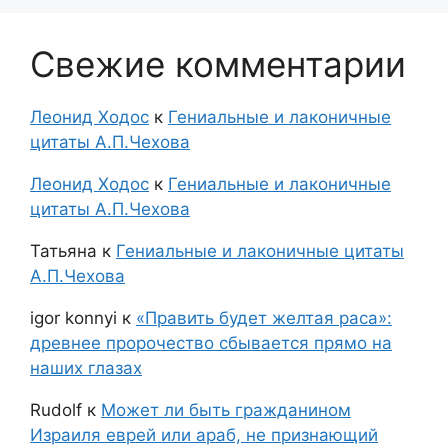
Свежие комментарии
Леонид Ходос
к
Гениальные и лаконичные
цитаты А.П.Чехова
Леонид Ходос
к
Гениальные и лаконичные
цитаты А.П.Чехова
Татьяна
к
Гениальные и лаконичные цитаты
А.П.Чехова
igor konnyi
к
«Править будет желтая раса»:
древнее пророчество сбывается прямо на
наших глазах
Rudolf
к
Может ли быть гражданином
Израиля еврей или араб, не признающий