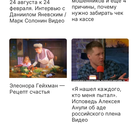
мошенников и еще 4
24 августа к 24
причины, почему
февраля. Интервью с
нужно забирать чек
Даниилом Яневским /
на кассе
Марк Солонин Видео
Элеонора Гейхман —
«Я нашел каждого,
Рецепт счастья
кто меня пытал».
Исповедь Алексея
Анули об аде
российского плена
Видео