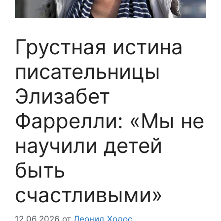
Грустная истина
писательницы
Элизабет
Фаррелли: «Мы не
научили детей
быть
счастливыми»
12.06.2026
от
Леонид Ходос