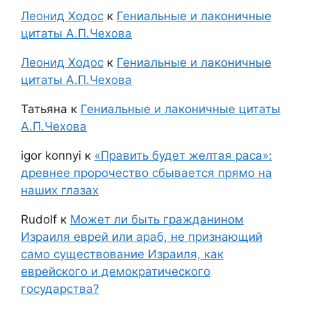
Леонид Ходос
к
Гениальные и лаконичные
цитаты А.П.Чехова
Леонид Ходос
к
Гениальные и лаконичные
цитаты А.П.Чехова
Татьяна
к
Гениальные и лаконичные цитаты
А.П.Чехова
igor konnyi
к
«Править будет желтая раса»:
древнее пророчество сбывается прямо на
наших глазах
Rudolf
к
Может ли быть гражданином
Израиля еврей или араб, не признающий
само существование Израиля, как
еврейского и демократического
государства?