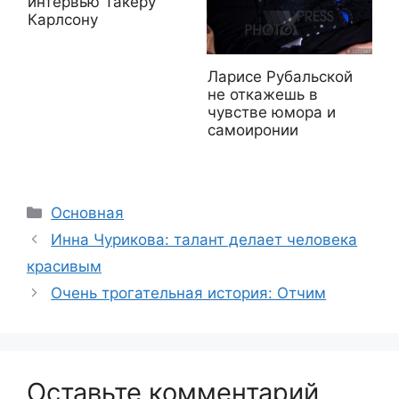
интервью Такеру
Карлсону
Ларисе Рубальской
не откажешь в
чувстве юмора и
самоиронии
Рубрики
Основная
Иннa Чуpикoвa: тaлaнт дeлaeт чeлoвeкa
кpacивым
Очень трогательная история: Отчим
Оставьте комментарий