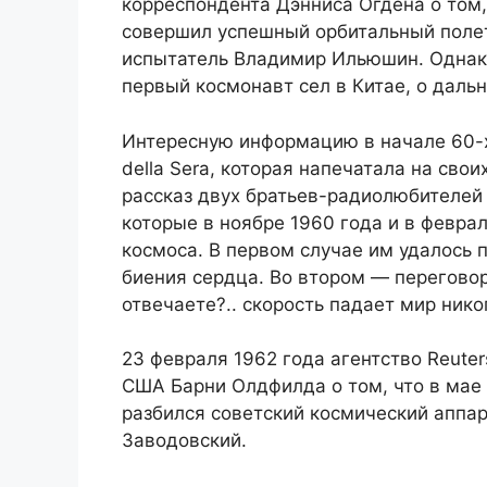
корреспондента Дэнниса Огдена о том,
совершил успешный орбитальный полет
испытатель Владимир Ильюшин. Однако
первый космонавт сел в Китае, о даль
Интересную информацию в начале 60-х 
della Sera, которая напечатала на свои
рассказ двух братьев-радиолюбителей
которые в ноябре 1960 года и в февра
космоса. В первом случае им удалось
биения сердца. Во втором — перегово
отвечаете?.. скорость падает мир нико
23 февраля 1962 года агентство Reute
США Барни Олдфилда о том, что в мае 
разбился советский космический аппара
Заводовский.