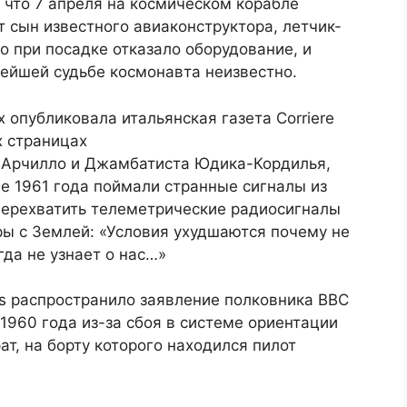
 что 7 апреля на космическом корабле
 сын известного авиаконструктора, летчик-
 при посадке отказало оборудование, и
нейшей судьбе космонавта неизвестно.
опубликовала итальянская газета Corriere
х страницах
 Арчилло и Джамбатиста Юдика-Кордилья,
ле 1961 года поймали странные сигналы из
 перехватить телеметрические радиосигналы
ры с Землей: «Условия ухудшаются почему не
гда не узнает о нас…»
rs распространило заявление полковника ВВС
1960 года из-за сбоя в системе ориентации
т, на борту которого находился пилот