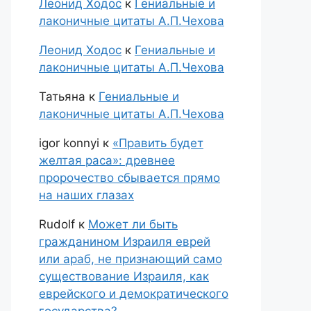
Леонид Ходос
к
Гениальные и
лаконичные цитаты А.П.Чехова
Леонид Ходос
к
Гениальные и
лаконичные цитаты А.П.Чехова
Татьяна
к
Гениальные и
лаконичные цитаты А.П.Чехова
igor konnyi
к
«Править будет
желтая раса»: древнее
пророчество сбывается прямо
на наших глазах
Rudolf
к
Может ли быть
гражданином Израиля еврей
или араб, не признающий само
существование Израиля, как
еврейского и демократического