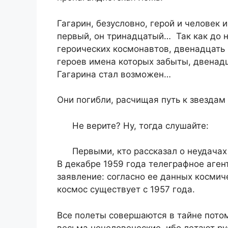
Гагарин, безусловно, герой и человек 
первый, он тринадцатый… Так как до 
героических космонавтов, двенадцать
героев имена которых забыты, двенад
Гагарина стал возможен…
Они погибли, расчищая путь к звездам
Не верите? Ну, тогда слушайте:
Первыми, кто рассказал о неудачах 
В декабре 1959 года телеграфное аген
заявление: согласно ее данных космич
космос существует с 1957 года.
Все полеты совершаются в тайне потом
весьма нечеловеческие, ибо летают рус