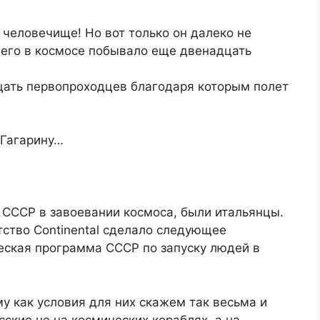
и человечище! Но вот только он далеко не
него в космосе побывало еще двенадцать
цать первопроходцев благодаря которым полет
 Гагарину…
СССР в завоевании космоса, были итальянцы.
тство Continental сделало следующее
еская программа СССР по запуску людей в
у как условия для них скажем так весьма и
ские не на космических кораблях, а на