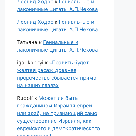
Леонид Ходос
к
Гениальные и
лаконичные цитаты А.П.Чехова
Леонид Ходос
к
Гениальные и
лаконичные цитаты А.П.Чехова
Татьяна
к
Гениальные и
лаконичные цитаты А.П.Чехова
igor konnyi
к
«Править будет
желтая раса»: древнее
пророчество сбывается прямо
на наших глазах
Rudolf
к
Может ли быть
гражданином Израиля еврей
или араб, не признающий само
существование Израиля, как
еврейского и демократического