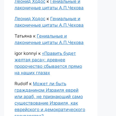
Леонид Ходос
к
Гениальные и
лаконичные цитаты А.П.Чехова
Леонид Ходос
к
Гениальные и
лаконичные цитаты А.П.Чехова
Татьяна
к
Гениальные и
лаконичные цитаты А.П.Чехова
igor konnyi
к
«Править будет
желтая раса»: древнее
пророчество сбывается прямо
на наших глазах
Rudolf
к
Может ли быть
гражданином Израиля еврей
или араб, не признающий само
существование Израиля, как
еврейского и демократического