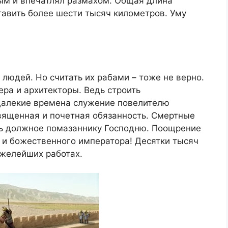
ым и впечатлял размахом. Общая длина
тавить более шести тысяч километров. Уму
людей. Но считать их рабами – тоже не верно.
а и архитекторы. Ведь строить
 далекие времена служение повелителю
ященная и почетная обязанность. Смертные
ать должное помазаннику Господню. Поощрение
 и божественного императора! Десятки тысяч
яжелейших работах.