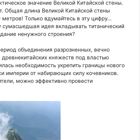
рактическое значение Великой Китайской стены.
т. Общая длина Великой Китайской стены
0 метров! Только вдумайтесь в эту цифру…
ву сумасшедшая идея вкладывать титанический
здание ненужного строения?
период объединения разрозненных, вечно
 древнекитайских княжеств под властью
илась необходимость укрепить границы нового
жи империи от набирающих силу кочевников.
ители, можно эффективно провести