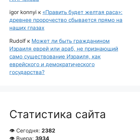
igor konnyi
к
«Править будет желтая раса»:
древнее пророчество сбывается прямо на
наших глазах
Rudolf
к
Может ли быть гражданином
Израиля еврей или араб, не признающий
само существование Израиля, как
еврейского и демократического
государства?
Статистика сайта
👁 Сегодня:
2382
👁 Вчера:
3934