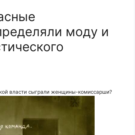
асные
пределяли моду и
тического
цкой власти сыграли женщины-комиссарши?