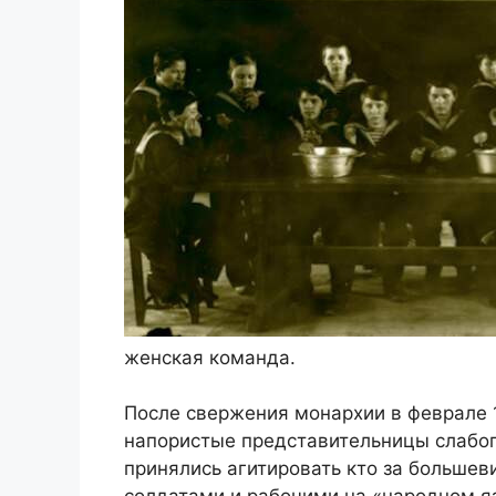
женская команда.
После свержения монархии в феврале 1
напористые представительницы слабог
принялись агитировать кто за большеви