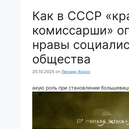
Как в СССР «кр
комиссарши» о
нравы социалис
общества
20.10.2025
от
Леонид Ходос
акую роль при становлении большеви