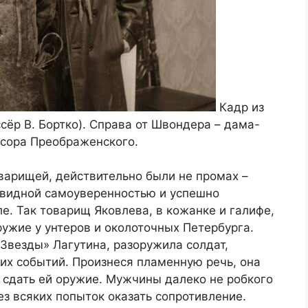
Кадр из
сёр В. Бортко). Справа от Швондера – дама-
сора Преображенского.
варищей, действительно были не промах –
авидной самоуверенностью и успешно
е. Так товарищ Яковлева, в кожанке и галифе,
ужие у унтеров и околоточных Петербурга.
Звезды» Лагутина, разоружила солдат,
их событий. Произнеся пламенную речь, она
сдать ей оружие. Мужчины далеко не робкого
ез всяких попыток оказать сопротивление.