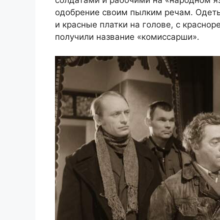
солдатами и рабочими на «народном я
одобрение своим пылким речам. Одеты
и красные платки на голове, с красно
получили название «комиссарши».