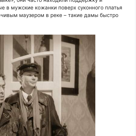
зыке», они часто находили поддержку и
е в мужские кожанки поверх суконного платья
речивым маузером в реке – такие дамы быстро