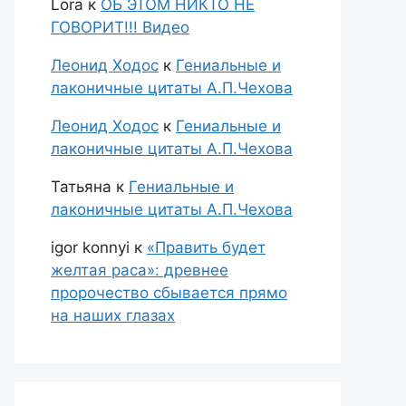
Lora
к
ОБ ЭТОМ НИКТО НЕ
ГОВОРИТ!!! Видео
Леонид Ходос
к
Гениальные и
лаконичные цитаты А.П.Чехова
Леонид Ходос
к
Гениальные и
лаконичные цитаты А.П.Чехова
Татьяна
к
Гениальные и
лаконичные цитаты А.П.Чехова
igor konnyi
к
«Править будет
желтая раса»: древнее
пророчество сбывается прямо
на наших глазах