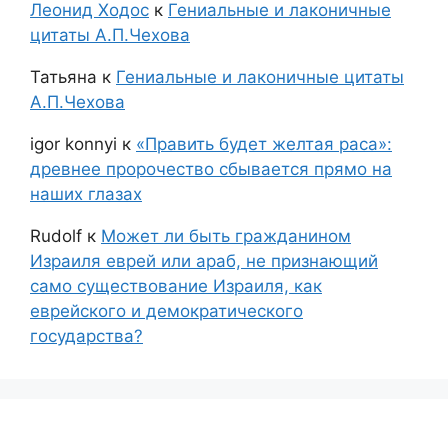
Леонид Ходос
к
Гениальные и лаконичные
цитаты А.П.Чехова
Татьяна
к
Гениальные и лаконичные цитаты
А.П.Чехова
igor konnyi
к
«Править будет желтая раса»:
древнее пророчество сбывается прямо на
наших глазах
Rudolf
к
Может ли быть гражданином
Израиля еврей или араб, не признающий
само существование Израиля, как
еврейского и демократического
государства?