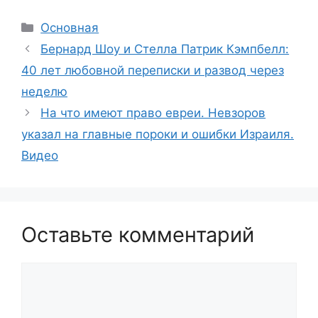
Рубрики
Основная
Бернард Шоу и Стелла Патрик Кэмпбелл:
40 лет любовной переписки и развод через
неделю
На что имеют право евреи. Невзоров
указал на главные пороки и ошибки Израиля.
Видео
Оставьте комментарий
Комментарий