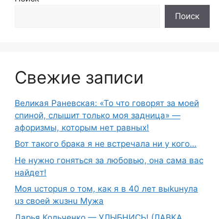
Поиск
Свежие записи
Великая Раневская: «То что говорят за моей
спиной, слышит только моя задница» —
афоризмы, которым нет равных!
Вот такого брака я не встречала ни у кого…
Не нужно гоняться за любовью, она сама вас
найдет!
Moя ucтopuя о том, как я в 40 лет выkuнyлa
uз свoeй жuзнu Myжа
Дарья Кольченко — УЛЫБНИСЬ! (ЛАВКА