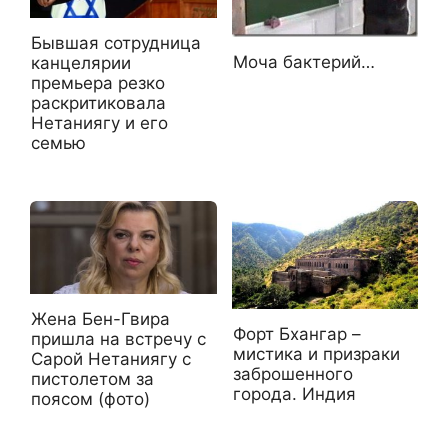
Бывшая сотрудница
Моча бактерий…
канцелярии
премьера резко
раскритиковала
Нетаниягу и его
семью
Жена Бен-Гвира
Форт Бхангар –
пришла на встречу с
мистика и призраки
Сарой Нетаниягу с
заброшенного
пистолетом за
города. Индия
поясом (фото)