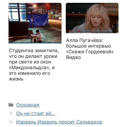
Алла Пугачёва:
большое интервью
Студентка заметила,
«Скажи Гордеевой»
что он делает уроки
Видео
при свете из окон
«Макдональдса», и
это изменило его
жизнь
Рубрики
Основная
Он не стоит её…
Израиль Израиль просит Сальвадор