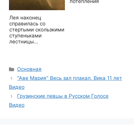
потепления
Лея наконец
справилась со
стертыми скользкими
ступеньками
лестницы…
Рубрики
Основная
"Аве Мария" Весь зал плакал. Вика 11 лет
Видео
Грузинские певцы в Русском Голосе
Видео