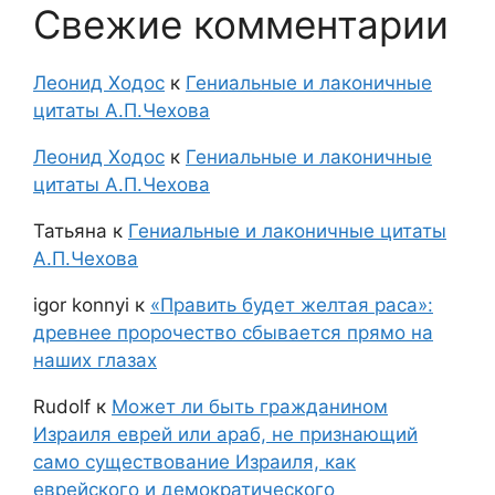
Свежие комментарии
Леонид Ходос
к
Гениальные и лаконичные
цитаты А.П.Чехова
Леонид Ходос
к
Гениальные и лаконичные
цитаты А.П.Чехова
Татьяна
к
Гениальные и лаконичные цитаты
А.П.Чехова
igor konnyi
к
«Править будет желтая раса»:
древнее пророчество сбывается прямо на
наших глазах
Rudolf
к
Может ли быть гражданином
Израиля еврей или араб, не признающий
само существование Израиля, как
еврейского и демократического